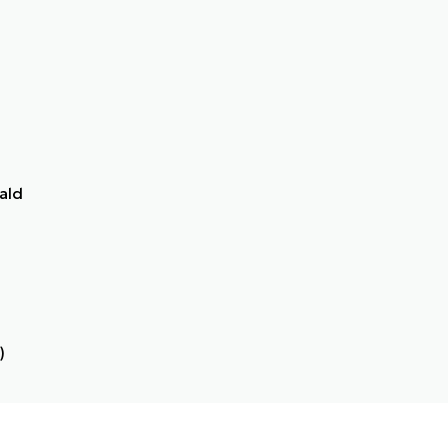
ald
)